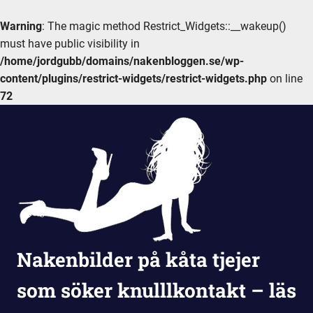
Warning
: The magic method Restrict_Widgets::__wakeup()
must have public visibility in
/home/jordgubb/domains/nakenbloggen.se/wp-
content/plugins/restrict-widgets/restrict-widgets.php
on line
72
Hoppa
till
innehåll
Nakenbilder på kåta tjejer
som söker knulllkontakt – läs